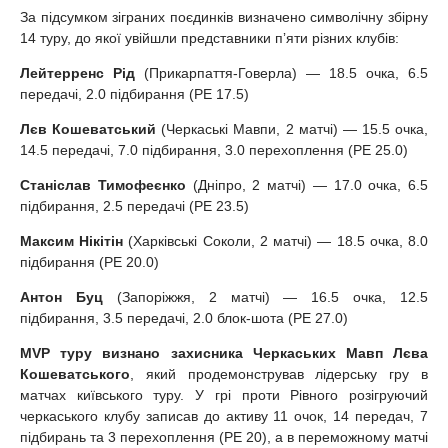
За підсумком зіграних поєдинків визначено символічну збірну
14 туру, до якої увійшли представники пʼяти різних клубів:
Лейтерренс Рід
(Прикарпаття-Говерла) — 18.5 очка, 6.5
передачі, 2.0 підбирання (РЕ 17.5)
Лєв Кошеватський
(Черкаські Мавпи, 2 матчі) — 15.5 очка,
14.5 передачі, 7.0 підбирання, 3.0 перехоплення (РЕ 25.0)
Станіслав Тимофеєнко
(Дніпро, 2 матчі) — 17.0 очка, 6.5
підбирання, 2.5 передачі (РЕ 23.5)
Максим Нікітін
(Харківські Соколи, 2 матчі) — 18.5 очка, 8.0
підбирання (РЕ 20.0)
Антон Буц
(Запоріжжя, 2 матчі) — 16.5 очка, 12.5
підбирання, 3.5 передачі, 2.0 блок-шота (РЕ 27.0)
MVP туру визнано захисника Черкаських Мавп Лєва
Кошеватського
, який продемонстрував лідерську гру в
матчах київського туру. У грі проти Рівного розігруючий
черкаського клубу записав до активу 11 очок, 14 передач, 7
підбирань та 3 перехоплення (РЕ 20), а в переможному матчі