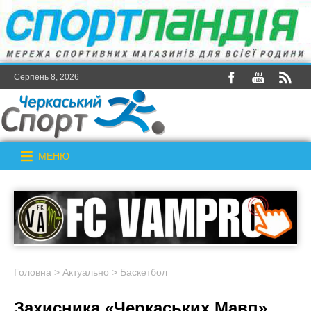
Серпень 8, 2026
МЕНЮ
Головна
>
Актуально
>
Баскетбол
Захисника «Черкаських Мавп»