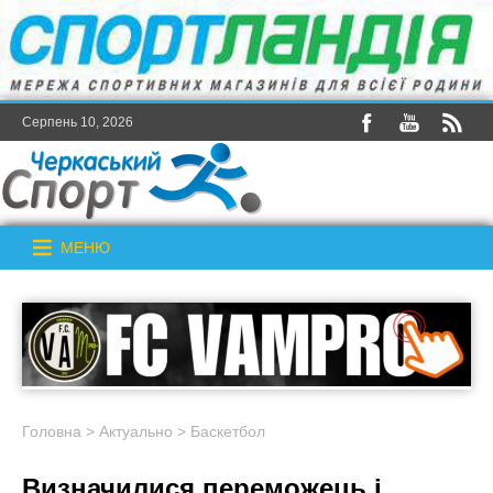
Серпень 10, 2026
МЕНЮ
Головна
>
Актуально
>
Баскетбол
Визначилися переможець і