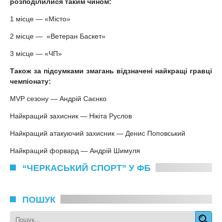
розподілилися так
им чином
:
1 місце — «Місто»
2 місце — «Ветеран Баскет»
3 місце — «ЧП»
Також за підсумками
змагань
відзначені найкращі гравці
чемпіонату:
MVP сезону — Андрій Саєнко
Найкращий захисник — Нікіта Руслов
Найкращий атакуючий захисник — Денис Поповський
Найкращий форвард — Андрій Шимуля
“ЧЕРКАСЬКИЙ СПОРТ” У ФБ
ПОШУК