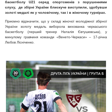
баскетболу U21 серед спортсменів з порушеннями
слуху, де збірні України блискуче виступили, здобувши
золоті медалі як у чоловічому, так і в жіночому турнірах.
Приємно відзначити, що у складі жіночої молодіжної збірної
України золоту медаль виборола вихованка черкаського
баскетболу (перший тренер Наталія Євтушевська), у
минулому гравчиня команди «Венето-Черкаси» – 17-річна
Любов Лісніченко.