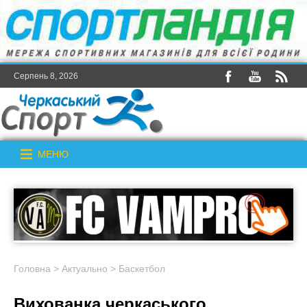
Серпень 8, 2026
МЕНЮ
Головна
>
Актуально
>
Баскетбол
Вихованка черкаського