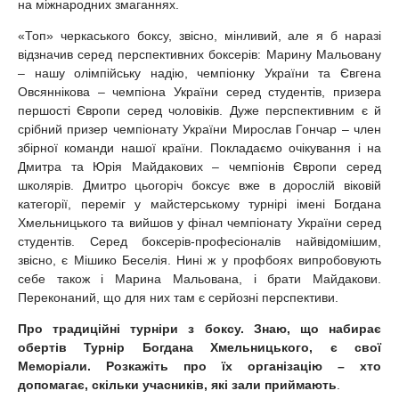
на міжнародних змаганнях.
«Топ» черкаського боксу, звісно, мінливий, але я б наразі
відзначив серед перспективних боксерів: Марину Мальовану
– нашу олімпійську надію, чемпіонку України та Євгена
Овсяннікова – чемпіона України серед студентів, призера
першості Європи серед чоловіків. Дуже перспективним є й
срібний призер чемпіонату України Мирослав Гончар – член
збірної команди нашої країни. Покладаємо очікування і на
Дмитра та Юрія Майдакових – чемпіонів Європи серед
школярів. Дмитро цьогоріч боксує вже в дорослій віковій
категорії, переміг у майстерському турнірі імені Богдана
Хмельницького та вийшов у фінал чемпіонату України серед
студентів. Серед боксерів-професіоналів найвідомішим,
звісно, є Мішико Беселія. Нині ж у профбоях випробовують
себе також і Марина Мальована, і брати Майдакови.
Переконаний, що для них там є серйозні перспективи.
Про традиційні турніри з боксу. Знаю, що набирає
обертів Турнір Богдана Хмельницького, є свої
Меморіали. Розкажіть про їх організацію – хто
допомагає, скільки учасників, які зали приймають
.