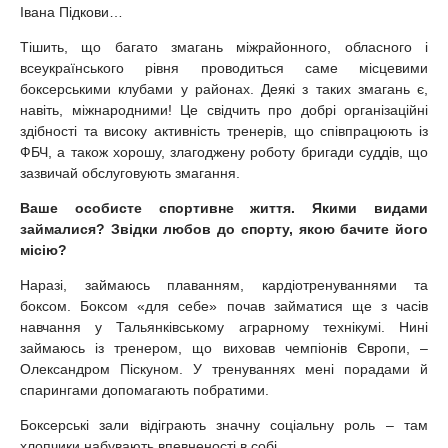
Івана Підкови…
Тішить, що багато змагань міжрайонного, обласного і
всеукраїнського рівня проводиться саме місцевими
боксерськими клубами у районах. Деякі з таких змагань є,
навіть, міжнародними! Це свідчить про добрі організаційні
здібності та високу активність тренерів, що співпрацюють із
ФБЧ, а також хорошу, злагоджену роботу бригади суддів, що
зазвичай обслуговують змагання.
Ваше особисте спортивне життя. Якими видами
займалися? Звідки любов до спорту, якою бачите його
місію?
Наразі, займаюсь плаванням, кардіотренуваннями та
боксом. Боксом «для себе» почав займатися ще з часів
навчання у Тальянківському аграрному технікумі. Нині
займаюсь із тренером, що виховав чемпіонів Європи, –
Олександром Піскуном. У тренуваннях мені порадами й
спарингами допомагають побратими.
Боксерські зали відіграють значну соціальну роль – там
хлопчики набувають впевненості в собі.