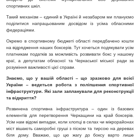
спортивних шкіл.
Такий механізм – єдиний в Україні й незабаром ми плануємо
поділитися напрацьованим досвідом із усіма обласними
федераціями.
Окремо в спортивному бюджеті області передбачено кошти
на відрядження наших боксерів. Тут хочеться подякувати усім
платникам податків за можливість розвивати бокс у нашому
краї, а депутатам обласної та Черкаської міської ради за
розуміння важливості цієї справи.
Знаємо, що у вашій області – що зразково для всієї
України – ведеться робота з поліпшення спортивної
інфраструктури. Які зали запланували для реконструкції
та відкриття?
Розвинена спортивна інфраструктура – один із базових
елементів для перетворення Черкащини на край боксерів.
Усім нам відомі випадки, коли хлопці в селах чи мікрорайонах
міст вішають саморобні груші з піском та тирсою на деревах
біля дому. Вважаю, що цю жагу до боксу варто лише