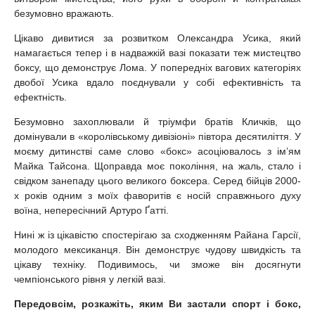
безумовно вражають.
Цікаво дивитися за розвитком Олександра Усика, який
намагається тепер і в надважкій вазі показати теж мистецтво
боксу, що демонструє Лома. У попередніх вагових категоріях
двобої Усика вдало поєднували у собі ефективність та
ефектність.
Безумовно захоплювали й тріумфи братів Кличків, що
домінували в «королівському дивізіоні» півтора десятиліття. У
моєму дитинстві саме слово «бокс» асоціювалось з ім’ям
Майка Тайсона. Щоправда моє покоління, на жаль, стало і
свідком занепаду цього великого боксера. Серед бійців 2000-
х років одним з моїх фаворитів є носій справжнього духу
воїна, непересічний Артуро Ґатті.
Нині ж із цікавістю спостерігаю за сходженням Райана Гарсії,
молодого мексиканця. Він демонструє чудову швидкість та
цікаву техніку. Подивимось, чи зможе він досягнути
чемпіонського рівня у легкій вазі.
Передовсім, розкажіть, яким Ви застали спорт і бокс,