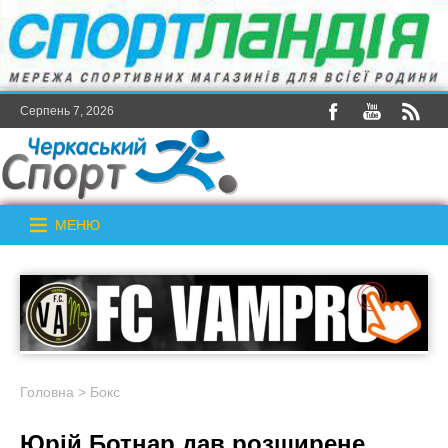
Серпень 7, 2026
МЕНЮ
Головна
>
Бокс
Юрій Ботнар дав розширене