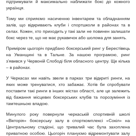
підтримувати й максимально наближати бокс до кожного
українця.
Тому ми сприяємо насиченню інвентарем та обладнанням
залів, що відкривають клуби і спортшколи в районах та в
селах. Кожен, хто приходить у такі зали не повинен залишати
бокс через те, що не має рукавичок або шолома для занять.
Приміром цьогоріч придбано боксерський ринг у Берестівець
на Уманщині та в Тальне. За нашою програмою, ринг
з’явився у Червоній Слободі біля обласного центру. Ще кілька
– в районах.
У Черкасах ми навіть звели в парках три відкриті ринги, на
яких може тренуватися, хто забажає. Хотів би спробувати
поставити такі ринги в інших містах області, але це залежить
від бажання місцевих боксерських клубів та порозуміння із
тамтешньою владою.
Минулого року повернули черкаській спортивній школі
«Вікторія» боксерську залу в спорткомплексі «Сокіл» на
Центральному стадіоні, що тривалий час була захоплена
приватною особою. Цьогоріч плануємо відремонтувати залу