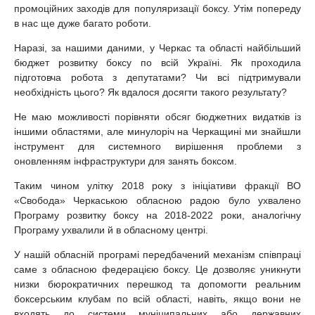
промоційних заходів для популяризації боксу. Утім попереду
в нас ще дуже багато роботи.
Наразі, за нашими даними, у Черкас та області найбільший
бюджет розвитку боксу по всій Україні. Як проходила
підготовча робота з депутатами? Чи всі підтримували
необхідність цього? Як вдалося досягти такого результату?
Не маю можливості порівняти обсяг бюджетних видатків із
іншими областями, але минулоріч на Черкащині ми знайшли
інструмент для системного вирішення проблеми з
оновленням інфраструктури для занять боксом.
Таким чином улітку 2018 року з ініціативи фракції ВО
«Свобода» Черкаською обласною радою було ухвалено
Програму розвитку боксу на 2018-2022 роки, аналогічну
Програму ухвалили й в обласному центрі.
У нашій обласній програмі передбачений механізм співпраці
саме з обласною федерацією боксу. Це дозволяє уникнути
низки бюрократичних перешкод та допомогти реальним
боксерським клубам по всій області, навіть, якщо вони не
входять до системи муніципальних або державних