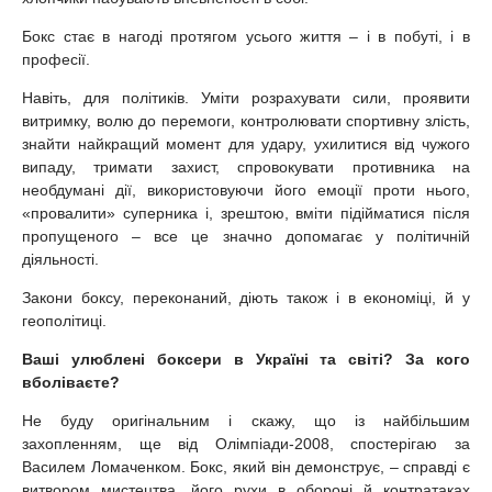
Бокс стає в нагоді протягом усього життя – і в побуті, і в
професії.
Навіть, для політиків. Уміти розрахувати сили, проявити
витримку, волю до перемоги, контролювати спортивну злість,
знайти найкращий момент для удару, ухилитися від чужого
випаду, тримати захист, спровокувати противника на
необдумані дії, використовуючи його емоції проти нього,
«провалити» суперника і, зрештою, вміти підійматися після
пропущеного – все це значно допомагає у політичній
діяльності.
Закони боксу, переконаний, діють також і в економіці, й у
геополітиці.
Ваші улюблені боксери в Україні та світі? За кого
вболіваєте?
Не буду оригінальним і скажу, що із найбільшим
захопленням, ще від Олімпіади-2008, спостерігаю за
Василем Ломаченком. Бокс, який він демонструє, – справді є
витвором мистецтва, його рухи в обороні й контратаках