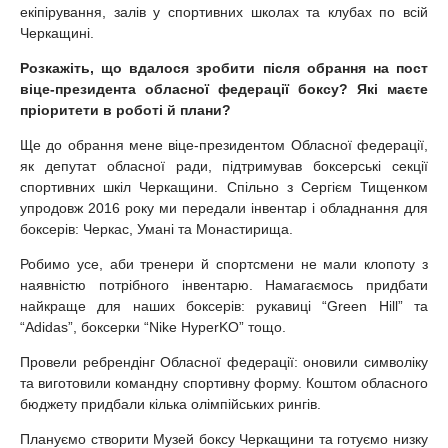
екіпірування, залів у спортивних школах та клубах по всій
Черкащині.
Розкажіть, що вдалося зробити після обрання на пост
віце-президента обласної федерації боксу? Які маєте
пріоритети в роботі й плани?
Ще до обрання мене віце-президентом Обласної федерації,
як депутат обласної ради, підтримував боксерські секції
спортивних шкіл Черкащини. Спільно з Сергієм Тищенком
упродовж 2016 року ми передали інвентар і обладнання для
боксерів: Черкас, Умані та Монастирища.
Робимо усе, аби тренери й спортсмени не мали клопоту з
наявністю потрібного інвентарю. Намагаємось придбати
найкраще для наших боксерів: рукавиці “Green Hill” та
“Adidas”, боксерки “Nike HyperKO” тощо.
Провели ребрендінг Обласної федерації: оновили символіку
та виготовили командну спортивну форму. Коштом обласного
бюджету придбали кілька олімпійських рингів.
Плануємо створити Музей боксу Черкащини та готуємо низку