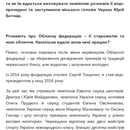
та як їм вдається виховувати чемпіонів розповів її віце-
президент та заступником міського голови Черкас Юрій
Ботнар.
Розкажіть про Обласну федерацію – її старожилів та
нові обличчя. Наскільки вдало вона нині працює?
Певно, основна перевага після зміни керівництва Обласної
федерації – це збереження досвідчених тренерів та традицій
черкаського боксу, але водночас і залучення молодих.
Із 2014 року федерацію очолює Сергій Тищенко, я став віце-
президентом у кінці 2016 року.
За цей час ми отримали чемпіонів Європи серед школярів:
Дмитра і Юрія Майдакових, чемпіона України серед чоловіків
Олега Прудкого й серед студентів Євгена Овсяннікова,
чемпіонок України серед жінок Марину Мальовану та Оксану
Гончар і цілу когорту призерок чемпіонату України у різних
вагових категоріях. Черкащина відтепер має двох майстрів
спорту України міжнародного класу, близько десятка майстрів