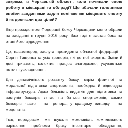
зокрема, в Черкаській області, коли починали свою
роботу в міськраді та облраді? Що вбачали головними
своїми завданнями задля поліпшення місцевого спорту
й як досягали цих цілей?
Віце-президентом Федерації боксу Черкащини мене обрали
на засіданні в грудні 2016 року. Вже тоді я застав бокс на
етапі його відродження.
Це, насамперед, заслуга президента обласної федерації –
Сергія Тищенка та усіх тренерів, які до неї входять. Зміни й
досі тривають, колектив працює злагоджено, усуваються
поточні ускладнення.
Для динамічнішого розвитку боксу, окрім фізичної та
моральної підготовки спортсменів, необхідна й відповідна
інфраструктура. Адже більшість видатків для підготовки та
виступів боксерів лягає на батьків спортсменів, самих
боксерів, часто – на тренера, у кращому випадку – на
меценатів.
Тож, передовсім, ми шукали можливість комплексного
вирішення проблеми браку інвентарю, обладнання,