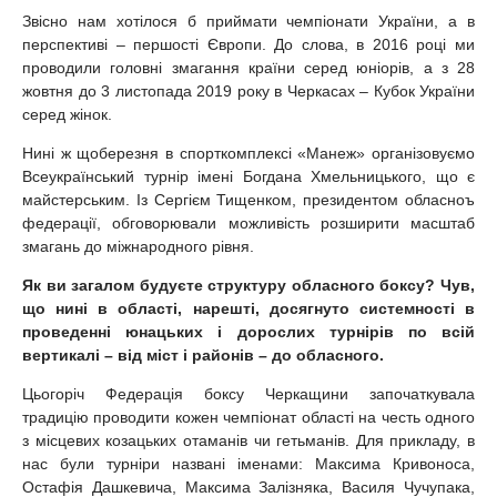
Звісно нам хотілося б приймати чемпіонати України, а в
перспективі – першості Європи. До слова, в 2016 році ми
проводили головні змагання країни серед юніорів, а з 28
жовтня до 3 листопада 2019 року в Черкасах – Кубок України
серед жінок.
Нині ж щоберезня в спорткомплексі «Манеж» організовуємо
Всеукраїнський турнір імені Богдана Хмельницького, що є
майстерським. Із Сергієм Тищенком, президентом обласноъ
федерації, обговорювали можливість розширити масштаб
змагань до міжнародного рівня.
Як ви загалом будуєте структуру обласного боксу? Чув,
що нині в області, нарешті, досягнуто системності в
проведенні юнацьких і дорослих турнірів по всій
вертикалі – від міст і районів – до обласного.
Цьогоріч Федерація боксу Черкащини започаткувала
традицію проводити кожен чемпіонат області на честь одного
з місцевих козацьких отаманів чи гетьманів. Для прикладу, в
нас були турніри названі іменами: Максима Кривоноса,
Остафія Дашкевича, Максима Залізняка, Василя Чучупака,