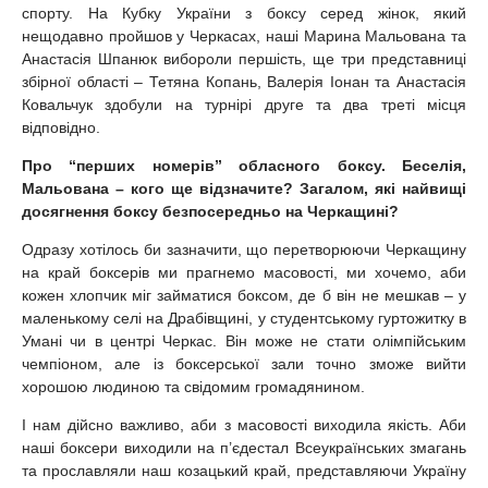
спорту. На Кубку України з боксу серед жінок, який
нещодавно пройшов у Черкасах, наші Марина Мальована та
Анастасія Шпанюк вибороли першість, ще три представниці
збірної області – Тетяна Копань, Валерія Іонан та Анастасія
Ковальчук здобули на турнірі друге та два треті місця
відповідно.
Про “перших номерів” обласного боксу. Беселія,
Мальована – кого ще відзначите? Загалом, які найвищі
досягнення боксу безпосередньо на Черкащині?
Одразу хотілось би зазначити, що перетворюючи Черкащину
на край боксерів ми прагнемо масовості, ми хочемо, аби
кожен хлопчик міг займатися боксом, де б він не мешкав – у
маленькому селі на Драбівщині, у студентському гуртожитку в
Умані чи в центрі Черкас. Він може не стати олімпійським
чемпіоном, але із боксерської зали точно зможе вийти
хорошою людиною та свідомим громадянином.
І нам дійсно важливо, аби з масовості виходила якість. Аби
наші боксери виходили на п’єдестал Всеукраїнських змагань
та прославляли наш козацький край, представляючи Україну