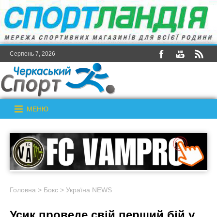
Серпень 7, 2026
МЕНЮ
Головна
>
Бокс
>
Україна NEWS
Усик проведе свій перший бій у