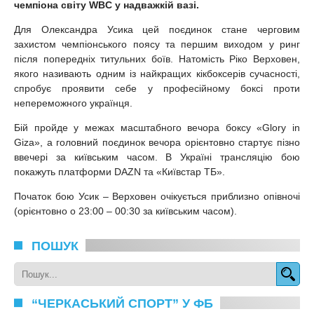
чемпіона світу WBC у надважкій вазі.
Для Олександра Усика цей поєдинок стане черговим
захистом чемпіонського поясу та першим виходом у ринг
після попередніх титульних боїв. Натомість Ріко Верховен,
якого називають одним із найкращих кікбоксерів сучасності,
спробує проявити себе у професійному боксі проти
непереможного українця.
Бій пройде у межах масштабного вечора боксу «Glory in
Giza», а головний поєдинок вечора орієнтовно стартує пізно
ввечері за київським часом. В Україні трансляцію бою
покажуть платформи DAZN та «Київстар ТБ».
Початок бою Усик – Верховен очікується приблизно опівночі
(орієнтовно о 23:00 – 00:30 за київським часом).
ПОШУК
“ЧЕРКАСЬКИЙ СПОРТ” У ФБ