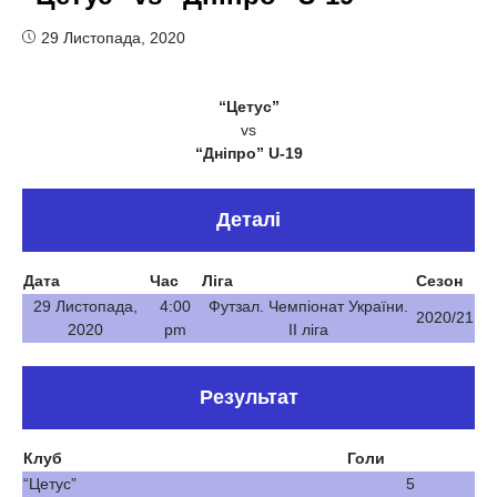
29 Листопада, 2020
“Цетус”
vs
“Дніпро” U-19
Деталі
Дата
Час
Ліга
Сезон
29 Листопада,
4:00
Футзал. Чемпіонат України.
2020/21
2020
pm
ІІ ліга
Результат
Клуб
Голи
“Цетус”
5