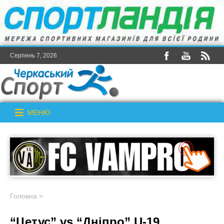
Серпень 7, 2026
МЕНЮ
Головна
>
“Цетус” vs “Дніпро” U-19