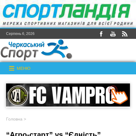
Серпень 6, 2026
МЕНЮ
Головна
>
“Агро-старт” vs “Єдність”