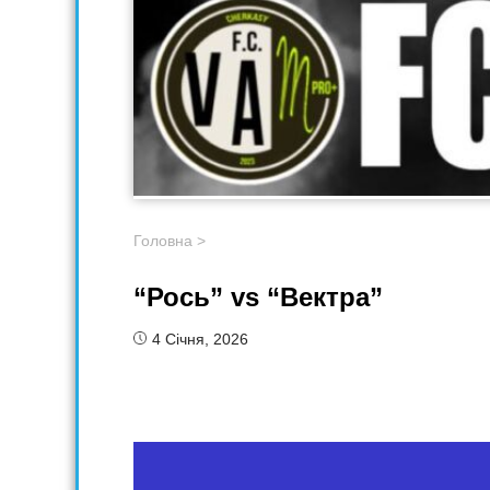
Головна
>
“Рось” vs “Вектра”
4 Січня, 2026