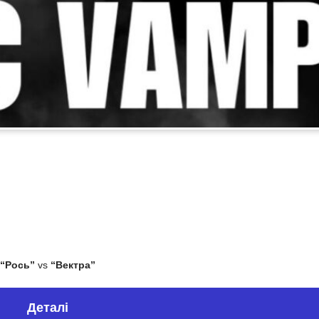
“Рось”
vs
“Вектра”
Деталі