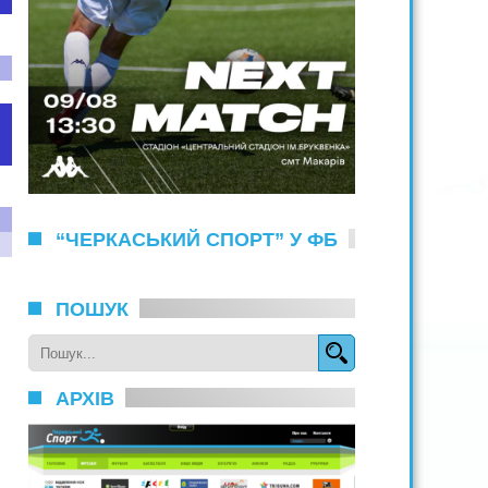
“ЧЕРКАСЬКИЙ СПОРТ” У ФБ
ПОШУК
АРХІВ