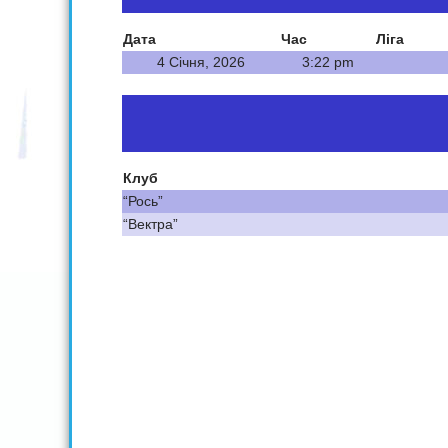
Дата
Час
Ліга
4 Січня, 2026
3:22 pm
Клуб
“Рось”
“Вектра”