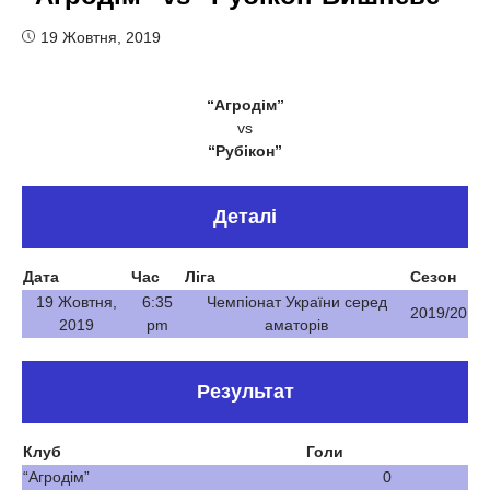
19 Жовтня, 2019
“Агродім”
vs
“Рубікон”
Деталі
Дата
Час
Ліга
Сезон
19 Жовтня,
6:35
Чемпіонат України серед
2019/20
2019
pm
аматорів
Результат
Клуб
Голи
“Агродім”
0