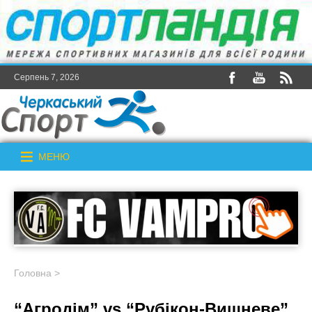
Серпень 7, 2026
МЕНЮ
Головна
>
“Агродім” vs “Рубікон-Вишневе”