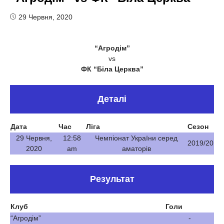
29 Червня, 2020
“Агродім”
vs
ФК “Біла Церква”
Деталі
Дата
Час
Ліга
Сезон
29 Червня,
12:58
Чемпіонат України серед
2019/20
2020
am
аматорів
Результат
Клуб
Голи
“Агродім”
-