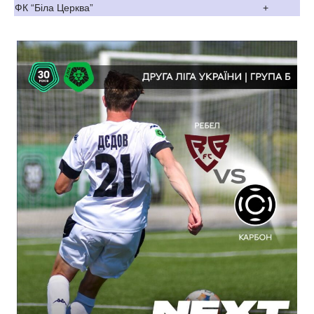
ФК “Біла Церква”
+