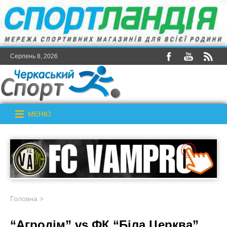
Серпень 8, 2026
МЕНЮ
Головна
>
“Агродім” vs ФК “Біла Церква”