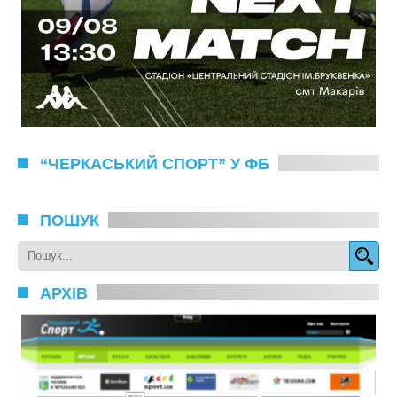
“ЧЕРКАСЬКИЙ СПОРТ” У ФБ
ПОШУК
АРХІВ