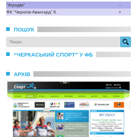
“Агродім”
-
ФК “Чернігів-Авангард” К.
+
ПОШУК
“ЧЕРКАСЬКИЙ СПОРТ” У ФБ
АРХІВ