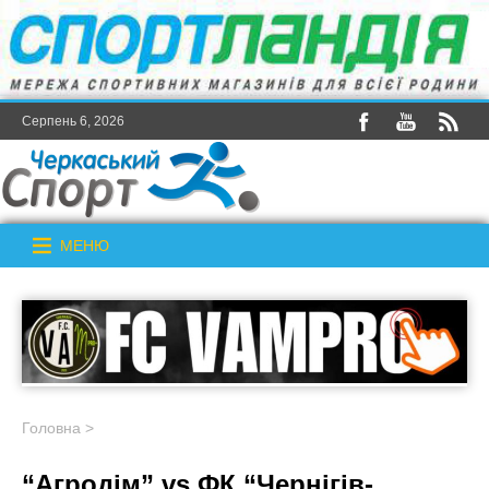
Серпень 6, 2026
МЕНЮ
Головна
>
“Агродім” vs ФК “Чернігів-