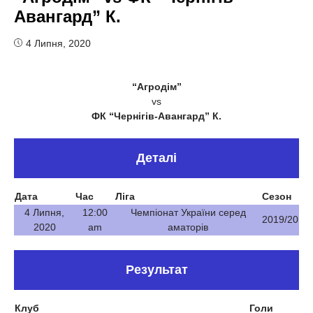
Авангард” К.
4 Липня, 2020
“Агродім”
vs
ФК “Чернігів-Авангард” К.
Деталі
Дата
Час
Ліга
Сезон
4 Липня,
12:00
Чемпіонат України серед
2019/20
2020
am
аматорів
Результат
Клуб
Голи