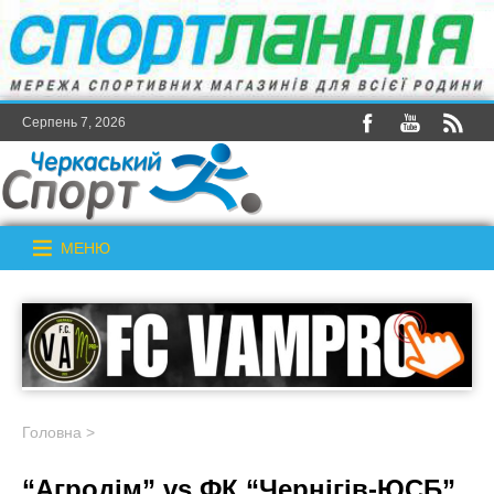
Серпень 7, 2026
МЕНЮ
Головна
>
“Агродім” vs ФК “Чернігів-ЮСБ”