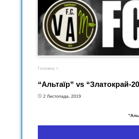
Головна
>
“Альтаїр” vs “Златокрай-2
2 Листопада, 2019
“Аль