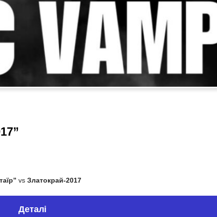
017”
таїр”
vs
Златокрай-2017
Деталі