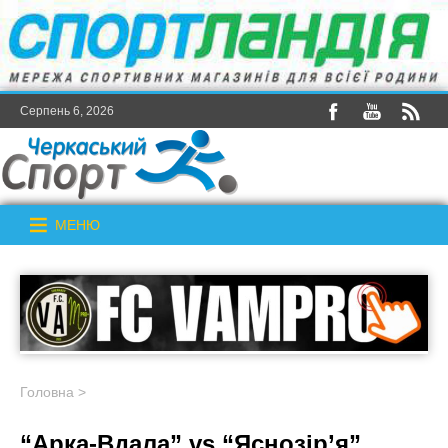
Серпень 6, 2026
МЕНЮ
Головна
>
“Арка-Вдала” vs “Яснозір’я”