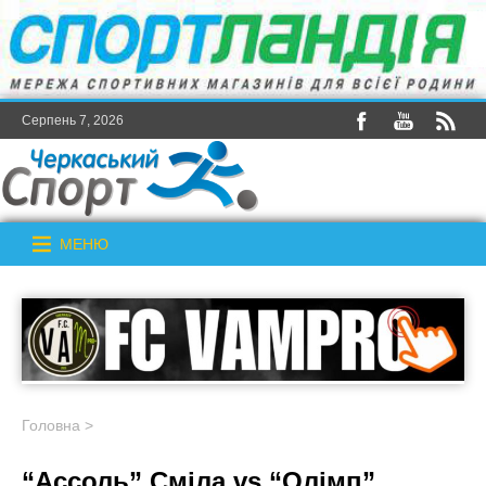
Серпень 7, 2026
МЕНЮ
Головна
>
“Ассоль” Сміла vs “Олімп”