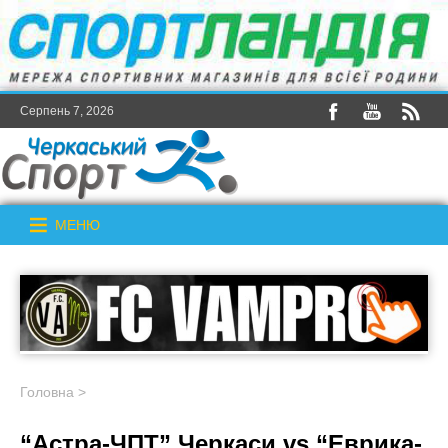
Серпень 7, 2026
МЕНЮ
Головна
>
“Астра-ЧПТ” Черкаси vs “Еврика-