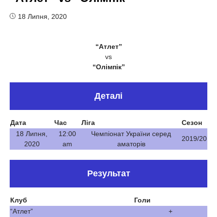
18 Липня, 2020
“Атлет”
vs
“Олімпік”
Деталі
Дата
Час
Ліга
Сезон
18 Липня,
12:00
Чемпіонат України серед
2019/20
2020
am
аматорів
Результат
Клуб
Голи
“Атлет”
+