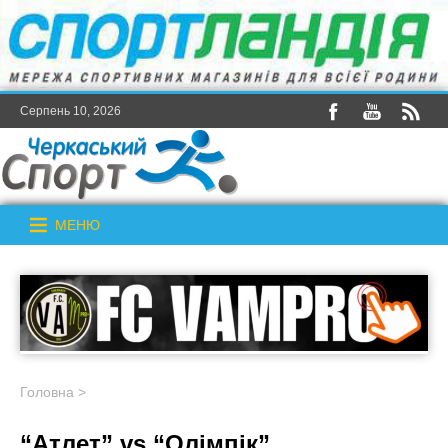
Серпень 10, 2026
МЕНЮ
Головна
>
“Атлет” vs “Олімпік”