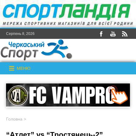
Серпень 8, 2026
МЕНЮ
Головна
>
“Атлет” vs “Тростянець-2”