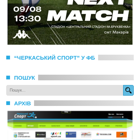
“ЧЕРКАСЬКИЙ СПОРТ” У ФБ
ПОШУК
АРХІВ