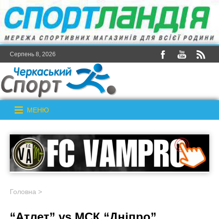
Серпень 8, 2026
МЕНЮ
Головна
>
“Атлет” vs МСК “Дніпро”