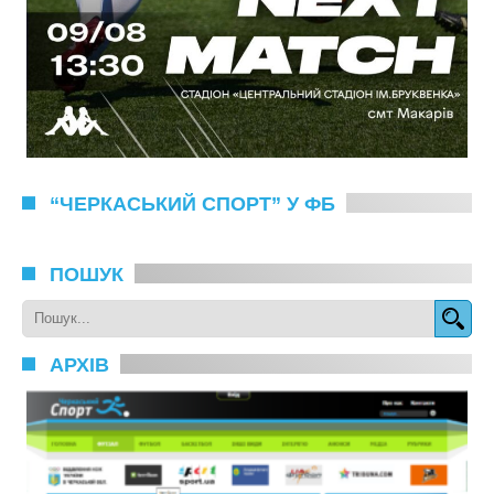
“ЧЕРКАСЬКИЙ СПОРТ” У ФБ
ПОШУК
АРХІВ