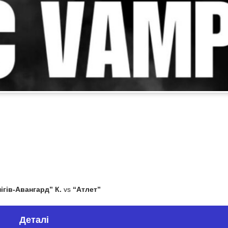
ігів-Авангард” К.
vs
“Атлет”
Деталі