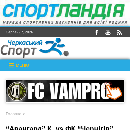
Серпень 7, 2026
МЕНЮ
Головна
>
“Авангард” К. vs ФК “Чернігів”