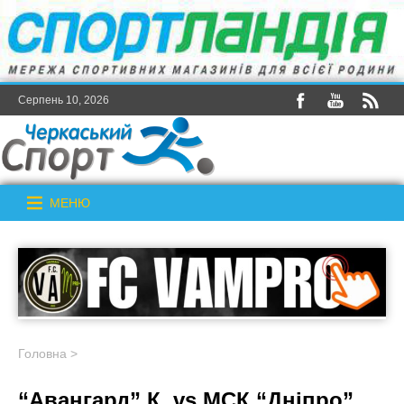
Серпень 10, 2026
МЕНЮ
Головна
>
“Авангард” К. vs МСК “Дніпро”