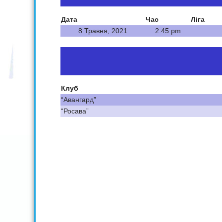
Дата
Час
Ліга
8 Травня, 2021
2:45 pm
Клуб
“Авангард”
“Росава”