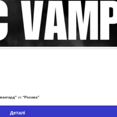
вангард”
vs
“Росава”
Деталі