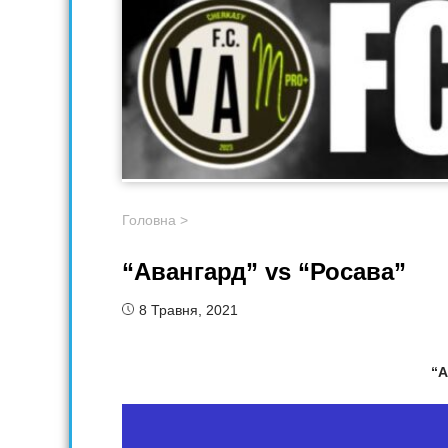
Головна
>
“Авангард” vs “Росава”
8 Травня, 2021
“А