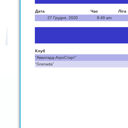
Дата
Час
Ліга
27 Грудня, 2020
8:49 am
Клуб
“Авангард-АгроСтарт”
“Grenada”