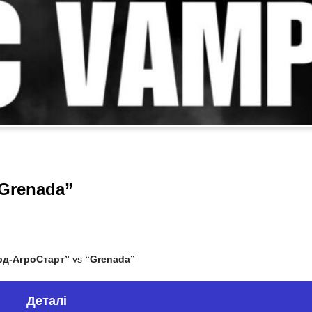
“Grenada”
рд-АгроСтарт”
vs
“Grenada”
Деталі