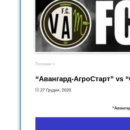
Головна
>
“Авангард-АгроСтарт” vs 
27 Грудня, 2020
“Аванга