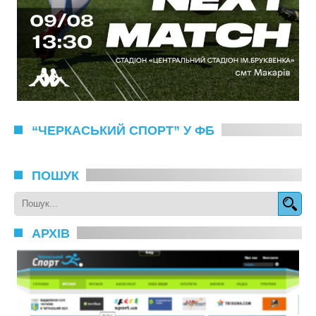
“ЧЕРКАСЬКИЙ СПОРТ” У ФБ
ПОШУК
АРХІВ