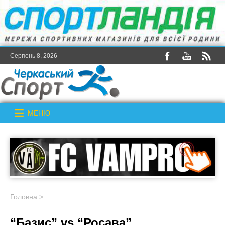
Серпень 8, 2026
МЕНЮ
Головна
>
“Базис” vs “Росава”