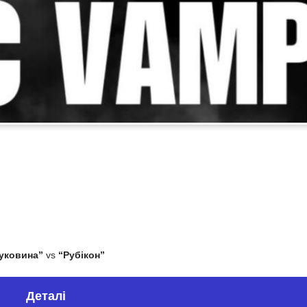
уковина”
vs
“Рубікон”
Деталі