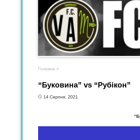
Головна
>
“Буковина” vs “Рубікон”
14 Серпня, 2021
“Б