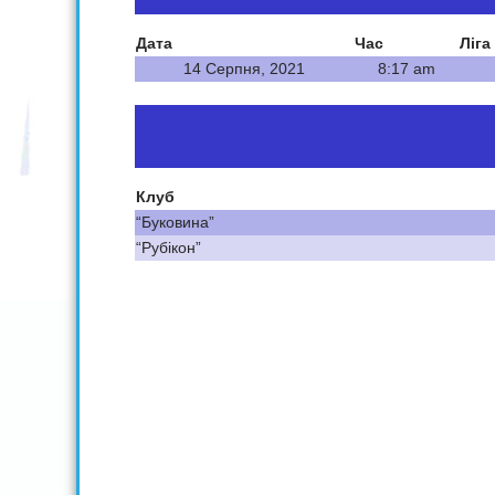
Дата
Час
Ліга
14 Серпня, 2021
8:17 am
Клуб
“Буковина”
“Рубікон”