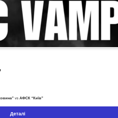
”
ковина”
vs
АФСК “Київ”
Деталі