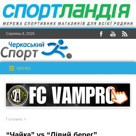
Серпень 8, 2026
МЕНЮ
Головна
>
“Чайка” vs “Лівий берег”