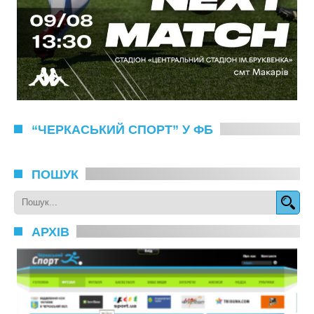
“ЧЕРКАСЬКИЙ СПОРТ” У ФБ
ПОШУК
АРХІВ