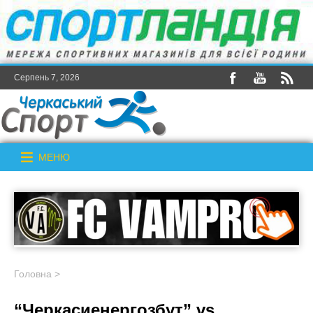
Серпень 7, 2026
МЕНЮ
Головна
>
“Черкасиенергозбут” vs