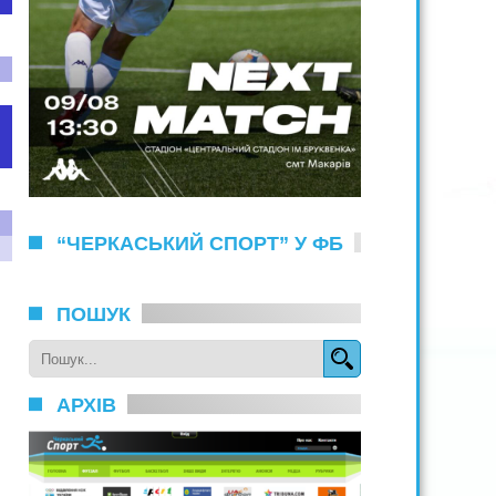
“ЧЕРКАСЬКИЙ СПОРТ” У ФБ
ПОШУК
АРХІВ