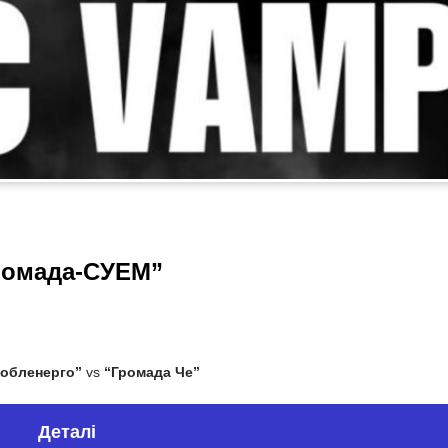
ромада-СУЕМ”
обленерго”
vs
“Громада Че”
Деталі