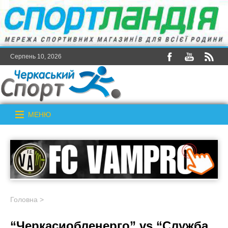
Серпень 10, 2026
МЕНЮ
Головна
>
“Черкасиобленерго” vs “Служба