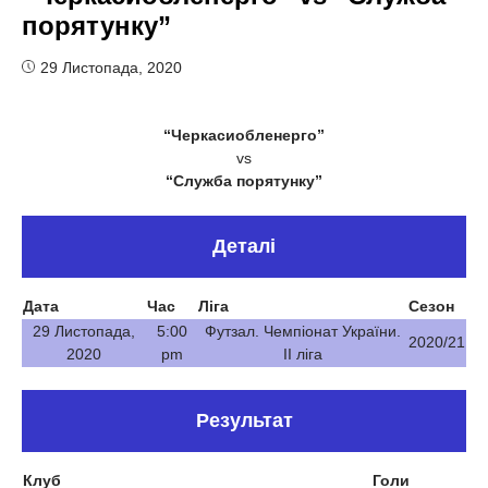
порятунку”
29 Листопада, 2020
“Черкасиобленерго”
vs
“Служба порятунку”
Деталі
Дата
Час
Ліга
Сезон
29 Листопада,
5:00
Футзал. Чемпіонат України.
2020/21
2020
pm
ІІ ліга
Результат
Клуб
Голи