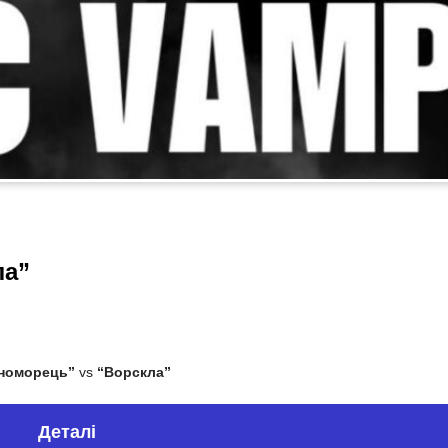
ла”
номорець”
vs
“Ворскла”
Деталі