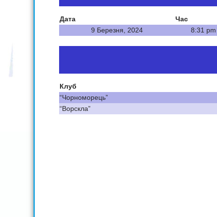
Дата
Час
9 Березня, 2024
8:31 pm
Клуб
“Чорноморець”
“Ворскла”