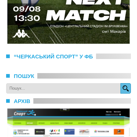
“ЧЕРКАСЬКИЙ СПОРТ” У ФБ
ПОШУК
АРХІВ