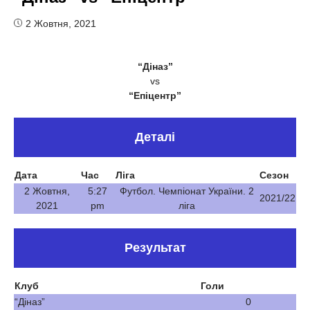
2 Жовтня, 2021
“Діназ”
vs
“Епіцентр”
Деталі
Дата
Час
Ліга
Сезон
2 Жовтня,
5:27
Футбол. Чемпіонат України. 2
2021/22
2021
pm
ліга
Результат
Клуб
Голи
“Діназ”
0