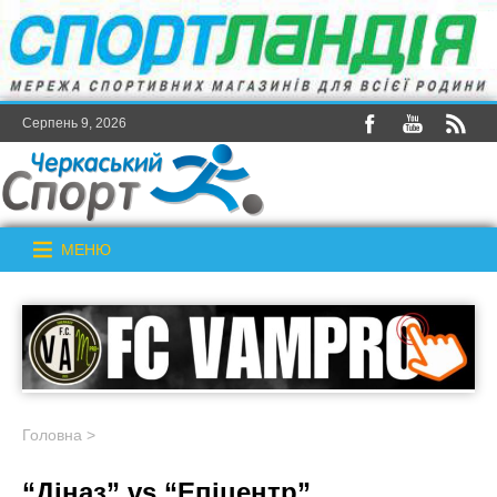
Серпень 9, 2026
МЕНЮ
Головна
>
“Діназ” vs “Епіцентр”