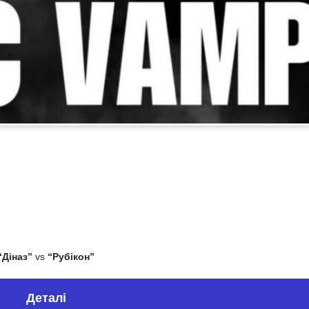
“Діназ”
vs
“Рубікон”
Деталі