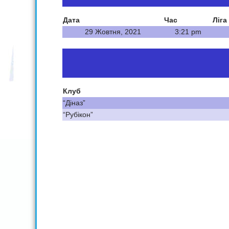
Дата
Час
Ліга
29 Жовтня, 2021
3:21 pm
Клуб
“Діназ”
“Рубікон”