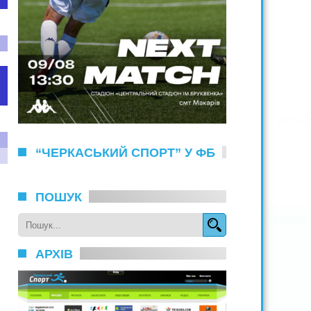
“ЧЕРКАСЬКИЙ СПОРТ” У ФБ
ПОШУК
АРХІВ