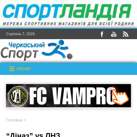
Серпень 7, 2026
МЕНЮ
Головна
>
“Діназ” vs ЛНЗ