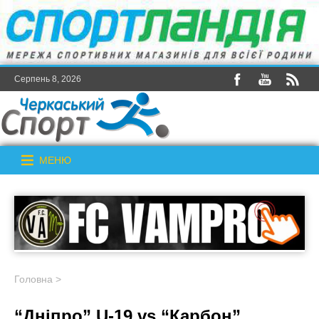
Серпень 8, 2026
МЕНЮ
Головна
>
“Дніпро” U-19 vs “Карбон”