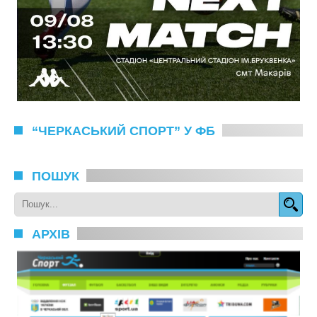
“ЧЕРКАСЬКИЙ СПОРТ” У ФБ
ПОШУК
АРХІВ