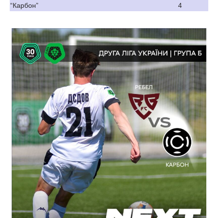
“Карбон”
4