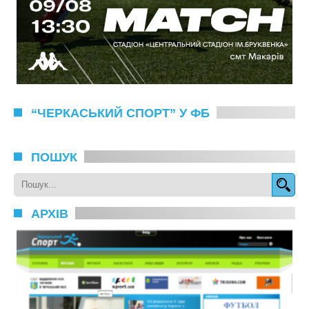
“ЧЕРКАСЬКИЙ СПОРТ” У ФБ
ПОШУК
АРХІВ