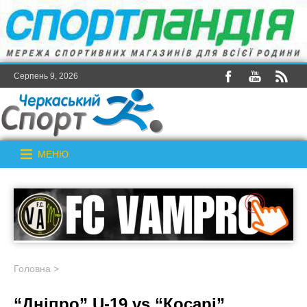
Серпень 9, 2026
МЕНЮ
Головна
>
“Дніпро” U-19 vs “Косарі”