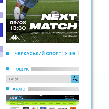
“ЧЕРКАСЬКИЙ СПОРТ” У ФБ
ПОШУК
АРХІВ