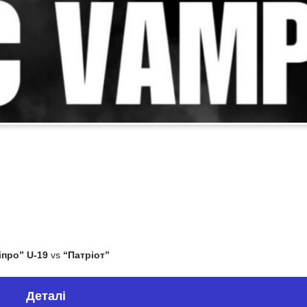
іпро” U-19
vs
“Патріот”
Деталі