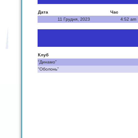
Дата
Час
11 Грудня, 2023
4:52 am
Клуб
“Динамо”
“Оболонь”