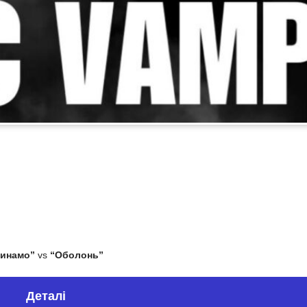
инамо”
vs
“Оболонь”
Деталі