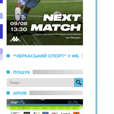
“ЧЕРКАСЬКИЙ СПОРТ” У ФБ
ПОШУК
АРХІВ