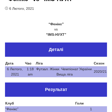
6 Лютого, 2021
“Фенікс”
vs
“IMS-НУХТ”
Деталі
Дата
Час
Ліга
Сезон
6 Лютого,
1:18
Футзал. Жінки. Чемпіонат України.
2020/21
2021
am
Вища ліга
Результат
Клуб
Голи
“Фенікс”
1