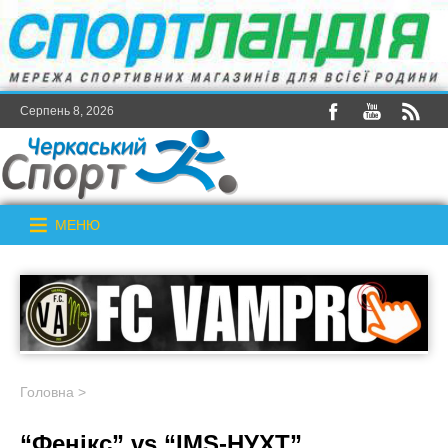
Серпень 8, 2026
МЕНЮ
Головна
>
“Фенікс” vs “IMS-НУХТ”