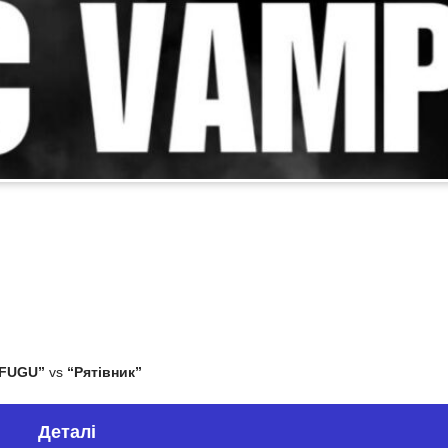
FUGU”
vs
“Рятівник”
Деталі