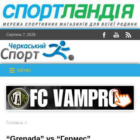
Серпень 7, 2026
МЕНЮ
Головна
>
“Grenada” vs “Гермес”