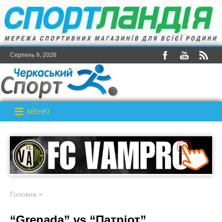
Серпень 9, 2026
МЕНЮ
Головна
>
“Grenada” vs “Патріот”