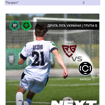
“Патріот”
2