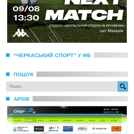
“ЧЕРКАСЬКИЙ СПОРТ” У ФБ
ПОШУК
АРХІВ