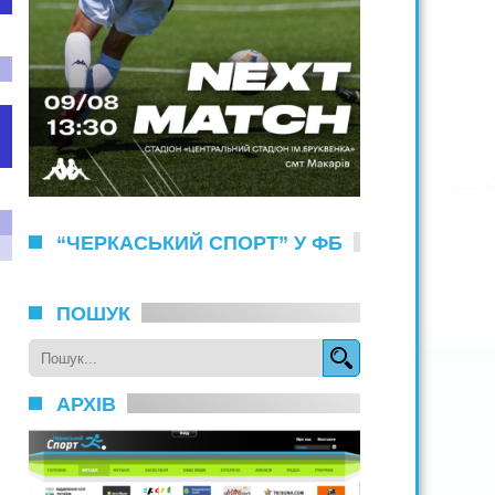
“ЧЕРКАСЬКИЙ СПОРТ” У ФБ
ПОШУК
АРХІВ