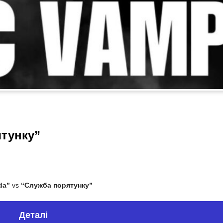
ятунку”
da”
vs
“Служба порятунку”
Деталі