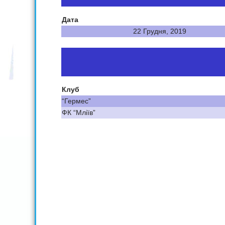
Дата
22 Грудня, 2019
Клуб
“Гермес”
ФК “Мліїв”