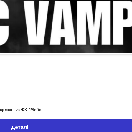
Гермес”
vs
ФК “Мліїв”
Деталі