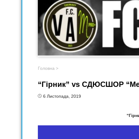
Головна
>
“Гірник” vs СДЮСШОР “Ме
6 Листопада, 2019
“Гірн