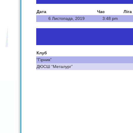
Дата
Час
Ліга
6 Листопада, 2019
3:48 pm
Клуб
“Гірник”
ДЮСШ “Металург”