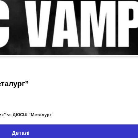
талург”
ик”
vs
ДЮСШ “Металург”
Деталі