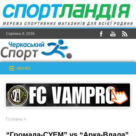
Серпень 8, 2026
МЕНЮ
Головна
>
“Громада-СУЕМ” vs “Арка-Вдала”