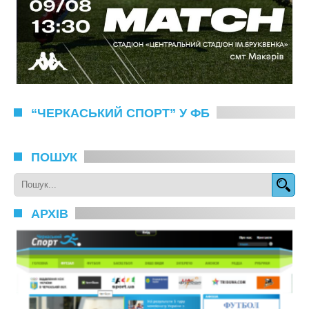
“ЧЕРКАСЬКИЙ СПОРТ” У ФБ
ПОШУК
АРХІВ