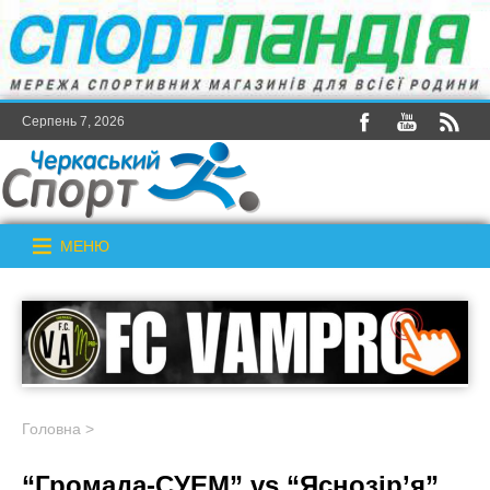
Серпень 7, 2026
МЕНЮ
Головна
>
“Громада-СУЕМ” vs “Яснозір’я”