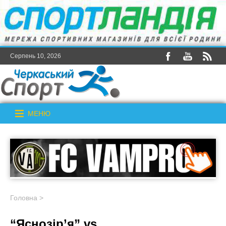
Серпень 10, 2026
МЕНЮ
Головна
>
“Яснозір’я” vs